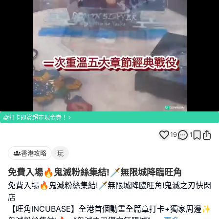
Loaded
:
Unmute
100.00%
打卡即賞超市現金券！
19
1
香港攻略
玩
免費入場🔥鬼滅粉絲集結!🗡️無限城降臨旺角
免費入場🔥鬼滅粉絲集結!🗡️無限城降臨旺角!鬼滅之刃快閃
店
【旺角INCUBASE】全港首個動畫全篇章打卡+獨家周邊✨