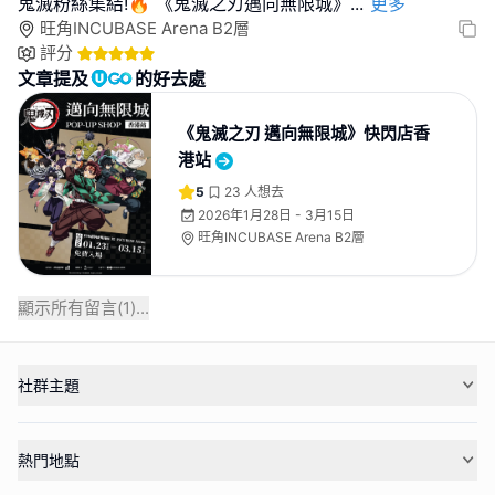
鬼滅粉絲集結!🔥 《鬼滅之刃邁向無限城》
...
更多
旺角INCUBASE Arena B2層
評分
文章提及
的好去處
《鬼滅之刃 邁向無限城》快閃店香
港站
5
23
人想去
2026年1月28日 - 3月15日
旺角INCUBASE Arena B2層
顯示所有留言(
1
)...
社群主題
熱門地點