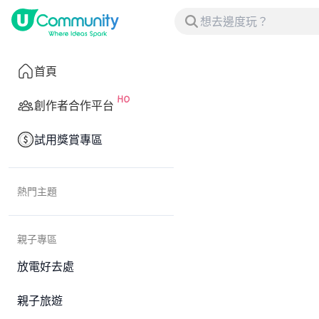
首頁
創作者合作平台
試用獎賞專區
熱門主題
親子專區
放電好去處
親子旅遊