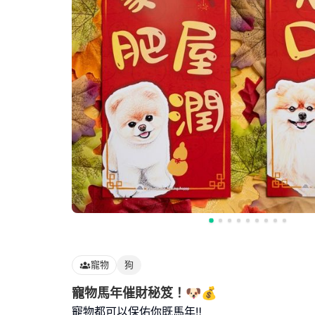
寵物
狗
寵物馬年催財秘笈！🐶💰
寵物都可以保佑你既馬年‼️