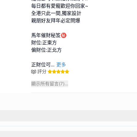
每日都有愛寵歡迎你回家~
全港只此一間,獨家設計
親朋好友拜年必定問爆
馬年催財秘笈㊙️
財位:正東方
偏財位:正北方
正財位可
...
更多
評分
顯示所有留言(
7
)...