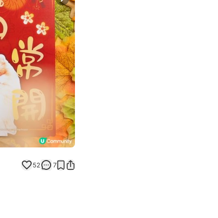
Next slide
52
7