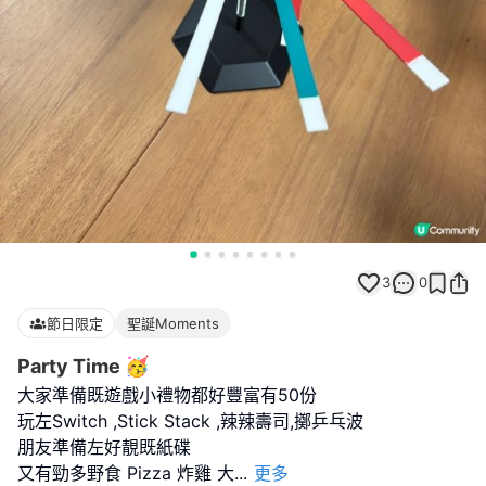
3
0
節日限定
聖誕Moments
Party Time 🥳
大家準備既遊戲小禮物都好豐富有50份
玩左Switch ,Stick Stack ,辣辣壽司,擲乒乓波
朋友準備左好靚既紙碟
又有勁多野食 Pizza 炸雞 大
...
更多