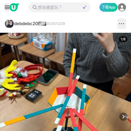
下載App
debdebc20
2025/12/29
1
/
8
Next