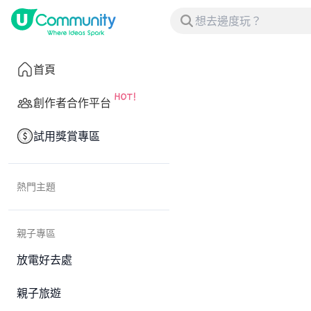
首頁
創作者合作平台
試用獎賞專區
熱門主題
親子專區
放電好去處
親子旅遊