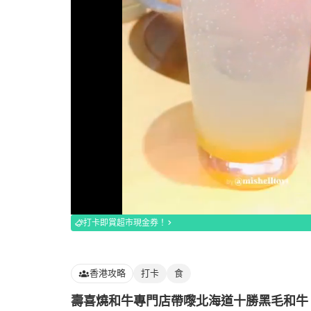
Loaded
:
100.00%
打卡即賞超市現金券！
香港攻略
打卡
食
壽喜燒和牛專門店帶嚟北海道十勝黑毛和牛！