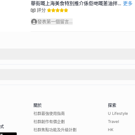
華街嘅上海美食特別推介係佢哋嘅蔥油拌
...
更多
評分
發表第一個留言...
關於
探索
社群最強使用指南
U Lifestyle
社群創作有價企劃
Travel
程式
社群焦點功能及升級計劃
HK