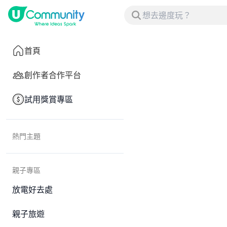
首頁
創作者合作平台
試用獎賞專區
熱門主題
親子專區
放電好去處
親子旅遊