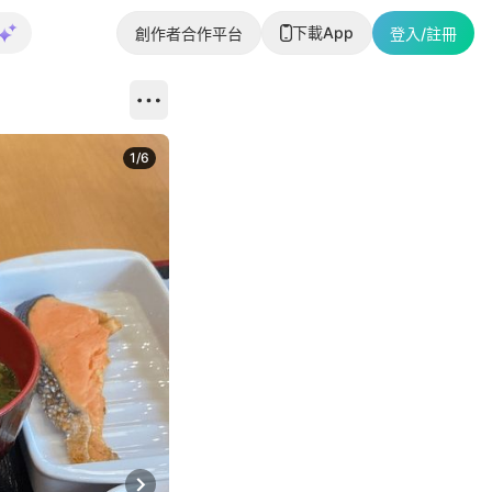
下載App
創作者合作平台
登入/註冊
1
/
6