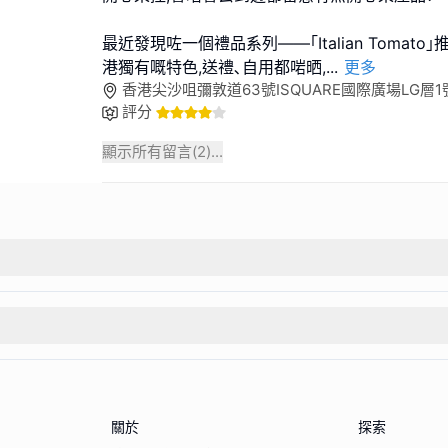
最近發現咗一個禮品系列——｢Italian Tomat
港獨有嘅特色,送禮､自用都啱晒,
...
更多
香港尖沙咀彌敦道63號ISQUARE國際廣場LG層1
評分
顯示所有留言(
2
)...
關於
探索