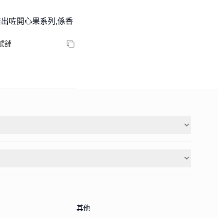
o｣推出咗開心果系列,係香
號舖
其他