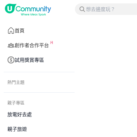
首頁
創作者合作平台
試用獎賞專區
熱門主題
親子專區
放電好去處
親子旅遊