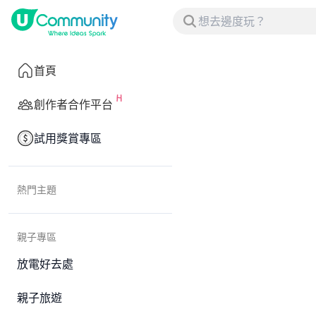
首頁
創作者合作平台
試用獎賞專區
熱門主題
親子專區
放電好去處
親子旅遊