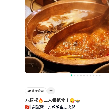
香港攻略
食
方叔叔🔥二人餐抵食！😋🍲
🇭🇰| 銅鑼灣 - 方叔叔重慶火鍋