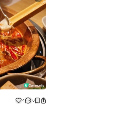
Next slide
4
0