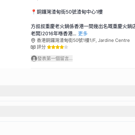
📍銅鑼灣渣甸街50號渣甸中心1樓
方叔叔重慶老火鍋係香港一間幾出名嘅重慶火鍋店
老闆)2016年喺香港
...
更多
香港銅鑼灣渣甸街50號1樓1/F, Jardine Centre
評分
發表第一個留言...