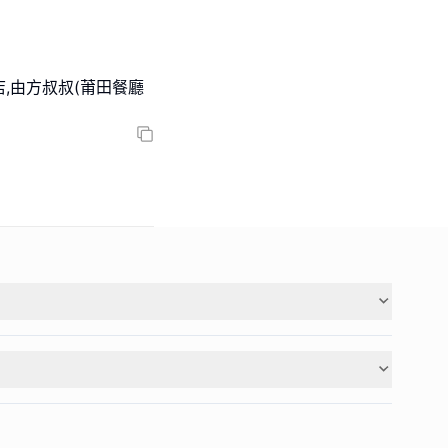
,由方叔叔(莆田餐廳