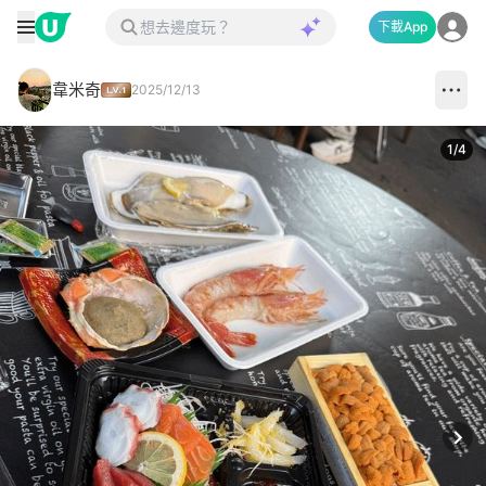
下載App
韋米奇
2025/12/13
1
/
4
Next