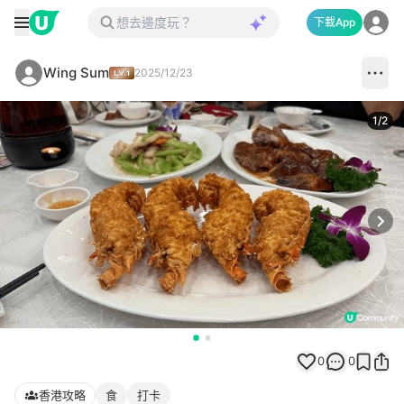
下載App
Wing Sum
2025/12/23
1
/
2
Next
0
0
香港攻略
食
打卡