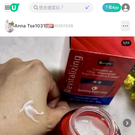
下載App
Anna Tse1031
2025/12/28
1
/
11
Next