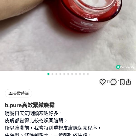
11
1
美妝時尚
b.pure高效緊緻晚霜
呢幾日天氣明顯凍咗好多，
皮膚都變得比較乾燥同脆弱。
所以臨瞓前，我會特別重視皮膚嘅保養程序，
由保濕、修護到鎖水，一步都唔敢馬虎，