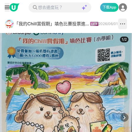
下載App
「我的Chill賞假期」填色比賽投票進行中✅
2026/06/01
1
/
2
Next