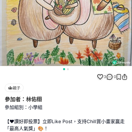
3
0
親子
參加者：林佑栩
參加組別：小學組
【❤️讚好即投票】立即Like Post，支持Chill賞小畫家贏走
「最高人氣獎」🎨！