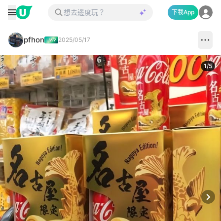
下載App
pfhon
2025/05/17
1
/
5
Next