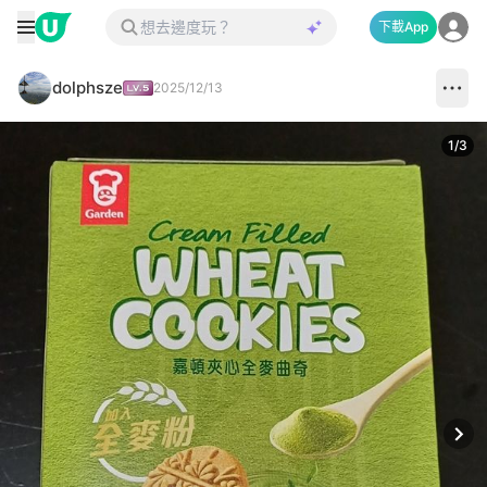
下載App
dolphsze
2025/12/13
1
/
3
Next