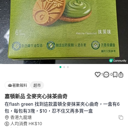
1
0
著數報料
超市
嘉頓新品 全麥夾心抹茶曲奇
在flash green 找到這款嘉頓全麥抹茶夾心曲奇，一盒有6
包，每包有3塊，$10，忍不住又再多買一盒
香港九龍塘
人均消費
HK$
10