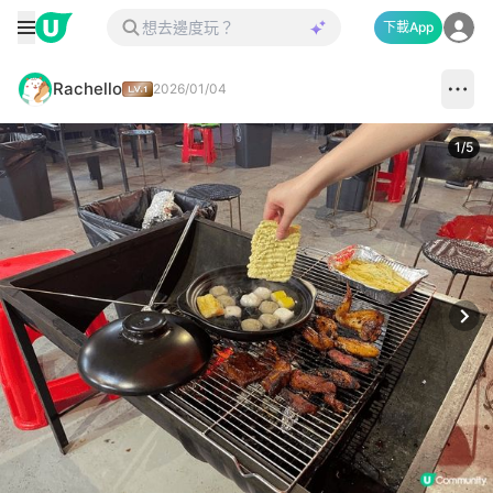
下載App
Rachello
2026/01/04
1
/
5
Next