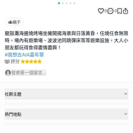
0
0
親子
龍鼓灘海邊燒烤場坐擁開揚海景與日落黃昏，任燒任食無限
時，場內有遊樂場、波波池同跳彈床等等遊樂設施，大人小
#我想去AIA嘉年華
評分
發表第一個留言...
社群主題
熱門地點