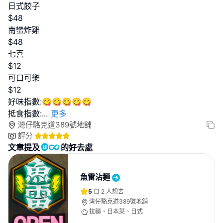
日式餃子
$48
南蠻炸雞
$48
七喜
$12
可口可樂
$12
好味指數:😋😋😋😋😋
抵食指數:
...
更多
灣仔駱克道389號地舖
評分
文章提及
的好去處
魚雷沾麵
5
2
人想去
灣仔駱克道389號地舖
拉麵、日本菜、日式