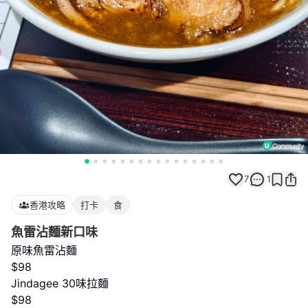
7
1
香港攻略
打卡
食
魚雷沾麵新口味
原味魚雷沾麵
$98
Jindagee 30味拉麵
$98