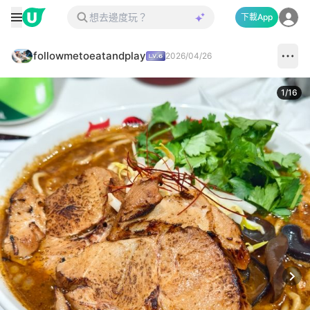
下載App
followmetoeatandplay
2026/04/26
1
/
16
Next