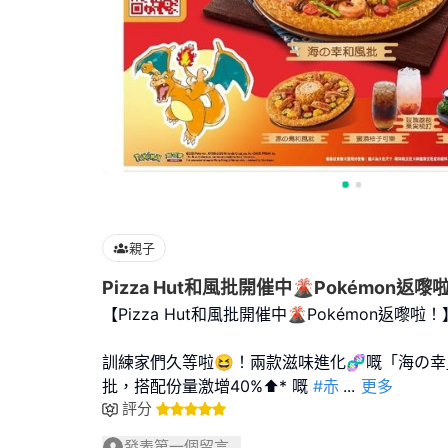
親子
Pizza Hut和風批開催中🌋Pokémon返嚟
【Pizza Hut和風批開催中🌋Pokémon返嚟啦！
訓練家們久等啦😆！兩款滋味進化🧬嘅「海の
批，搭配份量激增40%⬆️* 嘅
#赤
...
更多
評分
發表第一個留言...