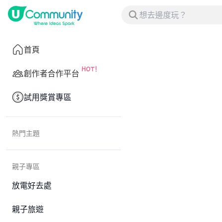
首頁
創作者合作平台
試用獎賞專區
熱門主題
親子專區
放電好去處
親子旅遊