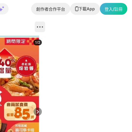
下載App
創作者合作平台
登入/註冊
1
/
2
即睇更多社
Next slide
返回帖文