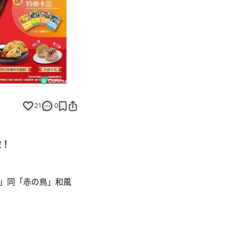
21
0
啦！
】
幸」同「赤の鳥」和風