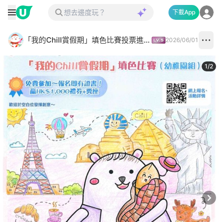
下載App
「我的Chill賞假期」填色比賽投票進行中✅
2026/06/01
1
/
2
Next