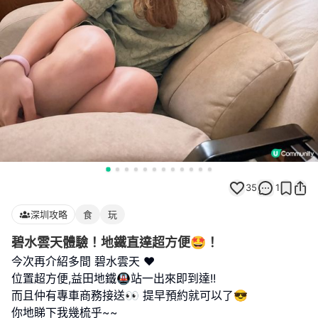
35
1
深圳攻略
食
玩
碧水雲天體驗！地鐵直達超方便🤩！
今次再介紹多間 碧水雲天 ❤️
位置超方便,益田地鐵🚇站一出來即到達!!
而且仲有專車商務接送👀 提早預約就可以了😎
你地睇下我幾梳乎~~