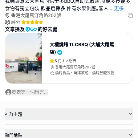
我幾鍾意去大尾篤同信士多BBQ,自助式放題,食幾多拎幾多,
食物有獨立包裝,飲品選擇多,仲有水果供應｡客人
...
更多
香港大尾篤汀角路202號
評分
文章提及
的好去處
大欖燒烤 TLCBBQ (大埔大尾篤
店)
5
1
人想去
香港大尾篤汀角路202號
燒烤食品、燒烤放題、燒烤放題餐廳
發表第一個留言...
社群主題
熱門地點