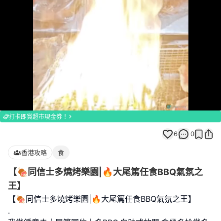
Loaded
:
Unmute
100.00%
打卡即賞超市現金券！
6
0
香港攻略
食
【🍖同信士多燒烤樂園|🔥大尾篤任食BBQ氣氛之
王】
【🍖同信士多燒烤樂園|🔥大尾篤任食BBQ氣氛之王】
.