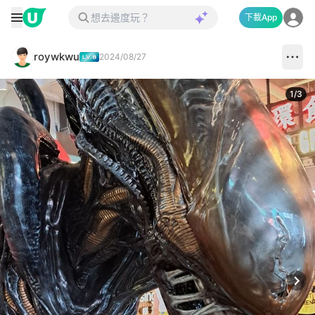
下載App
roywkwu
2024/08/27
1
/
3
Next