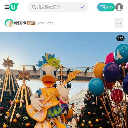
下載App
黃國明
2025/12/23
1
/
2
Next