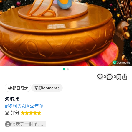
0
0
節日限定
聖誕Moments
#我想去AIA嘉年華
評分
發表第一個留言...