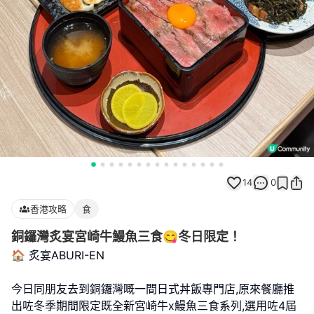
14
0
香港攻略
食
銅鑼灣炙宴宮崎牛鰻魚三食😋冬日限定！
🏠 炙宴ABURI-EN
今日同朋友去到銅鑼灣嘅一間日式丼飯專門店,原來餐廳推
出咗冬季期間限定既全新宮崎牛x鰻魚三食系列,選用咗4屆