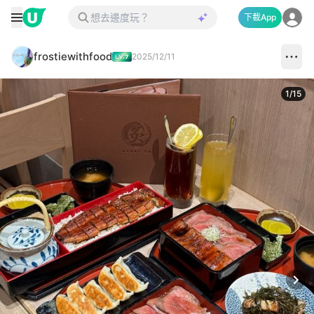
下載App
frostiewithfood
2025/12/11
1
/
15
Next