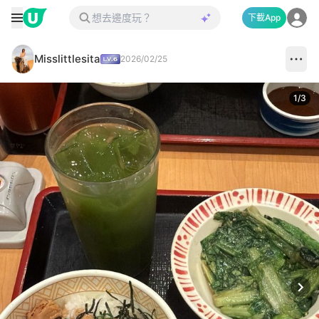
下載App
Misslittlesita
2026/02/25
1
/
3
Next