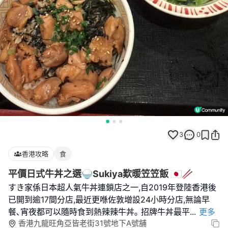
3
0
香港攻略
食
平價日式牛丼之選🍚Sukiya歎暖笠笠飯 🇯🇵🥢
すき家係日本超人氣牛丼連鎖店之一,自2019年登陸香港後
已開到逾17間分店,最近更喺佐敦增設24小時分店,無論早
餐､宵夜都可以隨時食到熱辣辣牛丼｡ 招牌牛丼最平
...
更多
香港九龍旺角亞皆老街31號地下A號舖