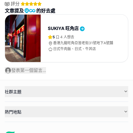
評分
文章提及
的好去處
SUKIYA 旺角店
5
4
人想去
香港九龍旺角亞皆老街31號地下A號舖
日式牛肉飯、日式、牛丼店
發表第一個留言...
社群主題
熱門地點