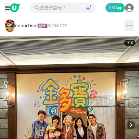
下載App
cccurtisct
2026/01/27
1
/
10
Next