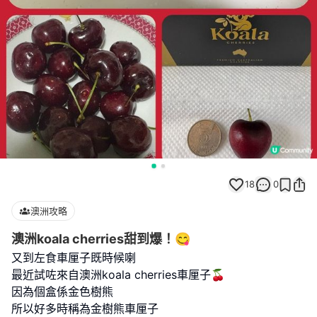
18
0
澳洲攻略
澳洲koala cherries甜到爆！😋
又到左食車厘子既時候喇
最近試咗來自澳洲koala cherries車厘子🍒
因為個盒係金色樹熊
所以好多時稱為金樹熊車厘子