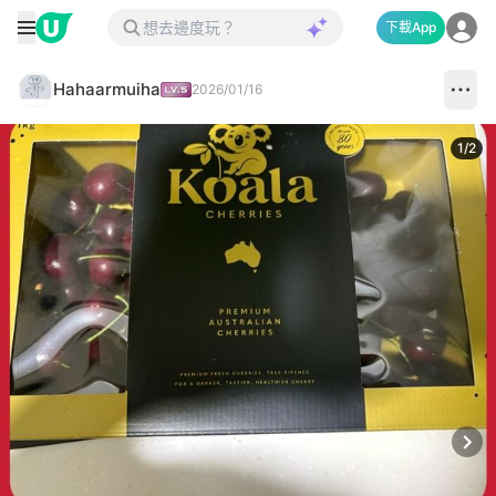
下載App
Hahaarmuiha
2026/01/16
1
/
2
Next