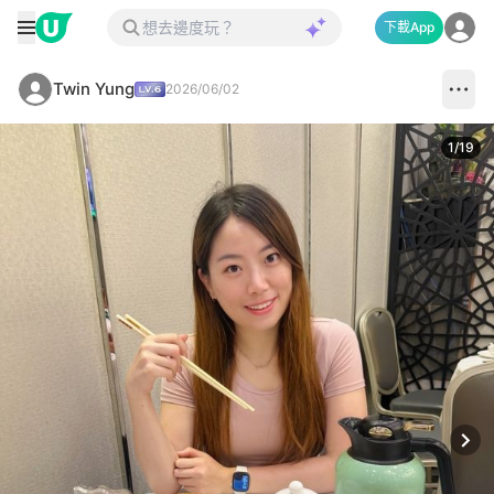
下載App
Twin Yung
2026/06/02
1
/
19
Next