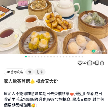
32
0
香港攻略
食
打卡
家人飲茶首選🌟 抵食又大份
屋企人不嬲都鍾意逢星期日去茶樓飲茶🫖,最近佢哋都成日
嚟荷里活廣場呢間聯盛宴,呢度食物抵食､服務又周到,難怪個
個星期都咁熱鬧🥳!