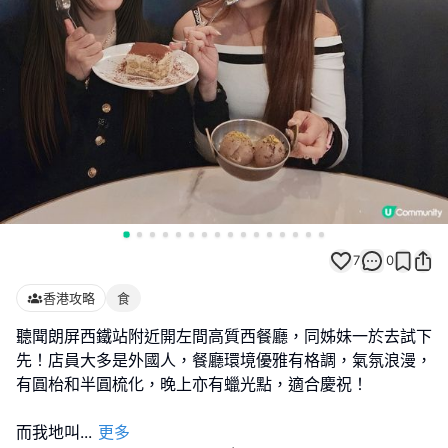
7
0
香港攻略
食
聽聞朗屏西鐵站附近開左間高質西餐廳，同姊妹一於去試下
先！店員大多是外國人，餐廳環境優雅有格調，氣氛浪漫，
有圓枱和半圓梳化，晚上亦有蠟光點，適合慶祝！
而我地叫
...
更多