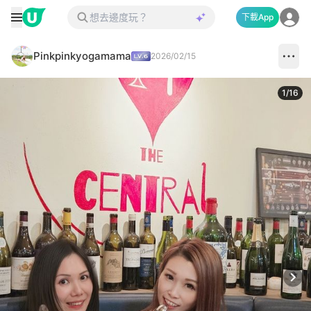
下載App
Pinkpinkyogamama
2026/02/15
1
/
16
Next