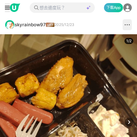
下載App
skyrainbow97
2025/12/23
1
/
2
Next