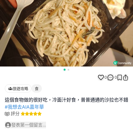
0
0
旅遊攻略
食
#我想去AIA嘉年華
評分
發表第一個留言...