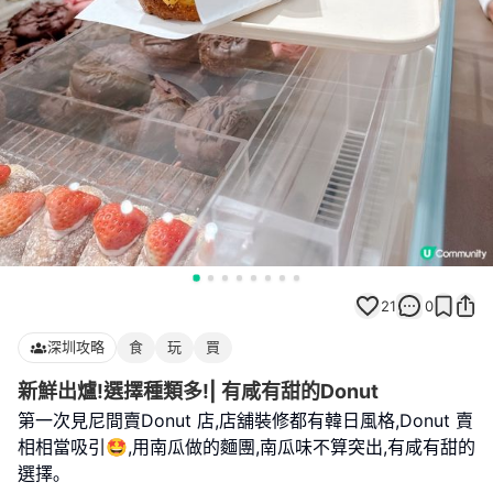
21
0
深圳攻略
食
玩
買
新鮮出爐!選擇種類多!| 有咸有甜的Donut
第一次見尼間賣Donut 店,店舖裝修都有韓日風格,Donut 賣
相相當吸引🤩,用南瓜做的麵團,南瓜味不算突出,有咸有甜的
選擇｡