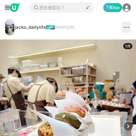
下載App
jacko_dailylife
2025/12/30
1
/
8
Next