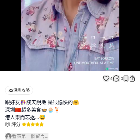
Loaded
:
Unmute
100.00%
4
0
深圳攻略
跟好友👭談天說地 是很愉快的🤗
深圳🇨🇳超多美食🍲🧁🍹
港人樂而忘返…😅
評分
發表第一個留言...