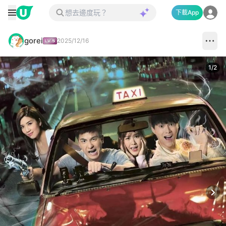
下載App
gorei
2025/12/16
1
/
2
Next