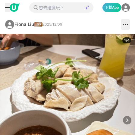
下載App
Fiona Liu
2025/12/09
1
/
4
Next