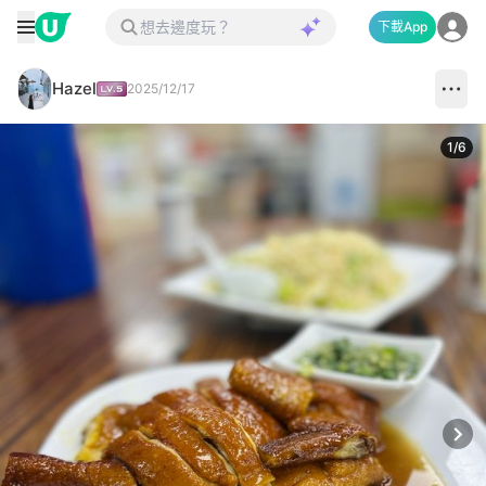
下載App
Hazel
2025/12/17
1
/
6
Next