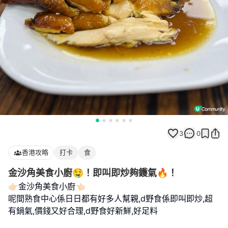
3
0
香港攻略
打卡
食
金沙角美食小廚🤤！即叫即炒夠鑊氣🔥！
👉🏻金沙角美食小廚👈🏻
呢間熟食中心係日日都有好多人幫親,d野食係即叫即炒,超
有鍋氣,價錢又好合理,d野食好新鮮,好足料