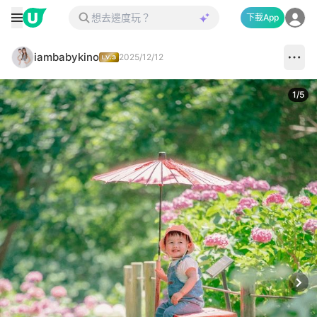
下載App
iambabykino
2025/12/12
1
/
5
Next