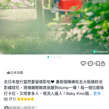
1
0
日本攻略
去日本旅行當然要留倩影啦❤️ 暑假個陣揀咗去大阪蜻蛉池
影繡球花，現場親眼睇真係靚到dump一聲！每一個位都係
打卡位，又唔會多人，唔洗人逼人！Baby Kino個
...
更多
評分
發表第一個留言...