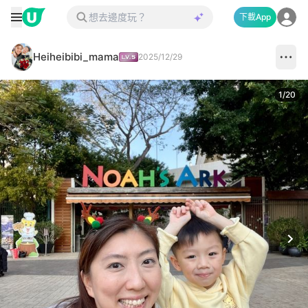
下載App
Heiheibibi_mama
2025/12/29
1
/
20
Next