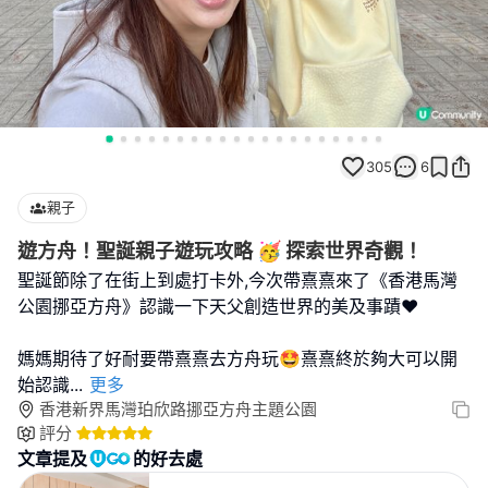
305
6
親子
遊方舟！聖誕親子遊玩攻略 🥳 探索世界奇觀！
聖誕節除了在街上到處打卡外,今次帶熹熹來了《香港馬灣
公園挪亞方舟》認識一下天父創造世界的美及事蹟❤️
媽媽期待了好耐要帶熹熹去方舟玩🤩熹熹終於夠大可以開
始認識
...
更多
香港新界馬灣珀欣路挪亞方舟主題公園
評分
文章提及
的好去處