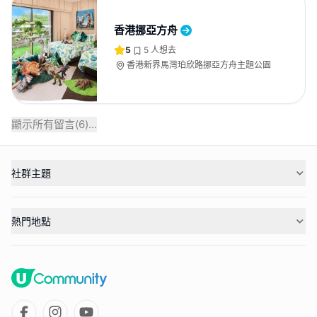
香港挪亞方舟
5
5
人想去
香港新界馬灣珀欣路挪亞方舟主題公園
顯示所有留言(
6
)...
社群主題
熱門地點