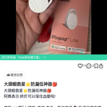
Loaded
:
Unmute
100.00%
立即投稿「Chill賞收藏可愛」！
11
2
潮流玩物
大頭蝦救星🌟防漏低神器🎒
大頭蝦救星🌟防漏低神器🎒
阿媽表示:終於可以保住血壓啦!