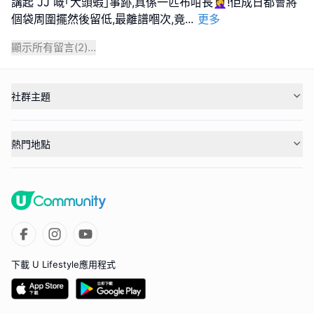
講起 JJ 嘅｢大頭蝦｣事跡,真係一匹布咁長🤦‍♀️!佢成日都會將
個袋周圍擺然後留低,最離譜嗰次,竟
...
更多
顯示所有留言(
2
)...
社群主題
熱門地點
下載 U Lifestyle應用程式