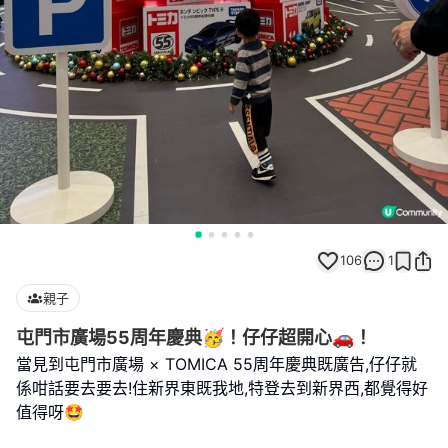
106
1
親子
屯門市廣場55周年慶典🥳！仔仔超開心🚗！
當見到屯門市廣場 × TOMICA 55周年慶典既廣告,仔仔就
係咁話要去要去!住新界東既我地,特登去到新界西,都覺得好
值得呀🤩