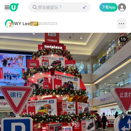
下載App
WY Lee
2025/12/23
1
/
5
Next