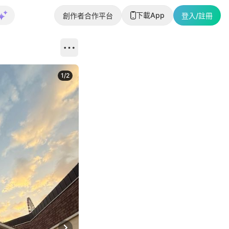
下載App
創作者合作平台
登入/註冊
1
/
2
即睇更多社