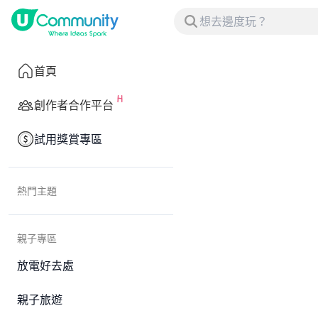
首頁
創作者合作平台
試用獎賞專區
熱門主題
親子專區
放電好去處
親子旅遊