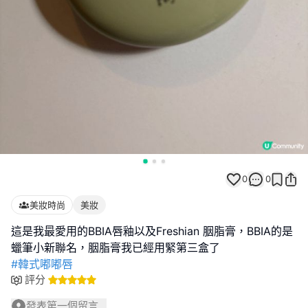
0
0
美妝時尚
美妝
這是我最愛用的BBIA唇釉以及Freshian 胭脂膏，BBIA的是
#韓式嘟嘟唇
評分
發表第一個留言...