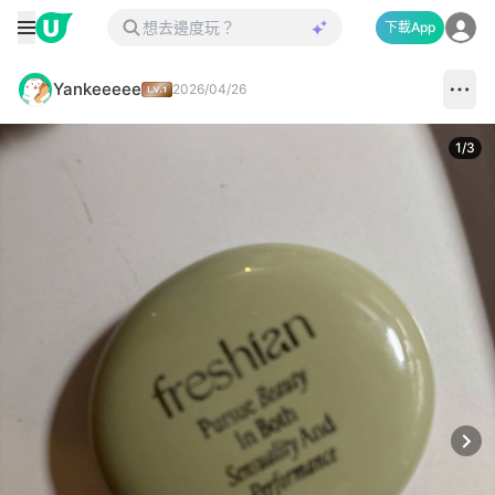
下載App
Yankeeeee
2026/04/26
1
/
3
Next