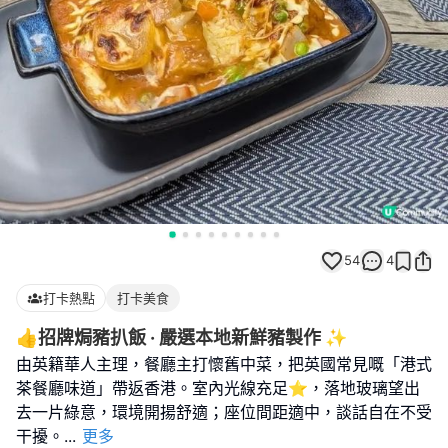
54
4
打卡熱點
打卡美食
👍招牌焗豬扒飯 · 嚴選本地新鮮豬製作 ✨
由英籍華人主理，餐廳主打懷舊中菜，把英國常見嘅「港式
茶餐廳味道」帶返香港。室內光線充足⭐，落地玻璃望出
去一片綠意，環境開揚舒適；座位間距適中，談話自在不受
干擾。
...
更多