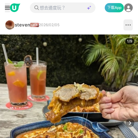
下載App
steven
2026/02/05
1
/
9
Next