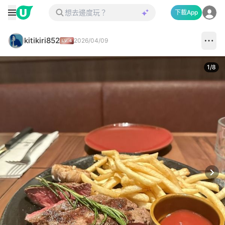
下載App
kitikiri852
2026/04/09
1
/
8
Next