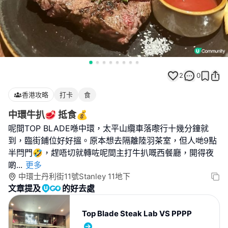
2
0
香港攻略
打卡
食
中環牛扒🥩 抵食💰
呢間TOP BLADE喺中環，太平山纜車落嚟行十幾分鐘就
到，臨街鋪位好好搵。原本想去隔離陸羽茶室，但人哋9點
半閂門🤣，趕唔切就轉咗呢間主打牛扒嘅西餐廳，開得夜
啲
...
更多
中環士丹利街11號Stanley 11地下
文章提及
的好去處
Top Blade Steak Lab VS PPPP