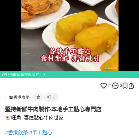
Loaded
:
Unmute
100.00%
打卡即賞超市現金券！
21
3
香港攻略
食
打卡
堅持新鮮牛肉製作·本地手工點心專門店
🐮旺角· 喜煌點心牛肉世家
#香港飲茶
#手工點心