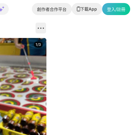
下載App
創作者合作平台
登入/註冊
1
/
3