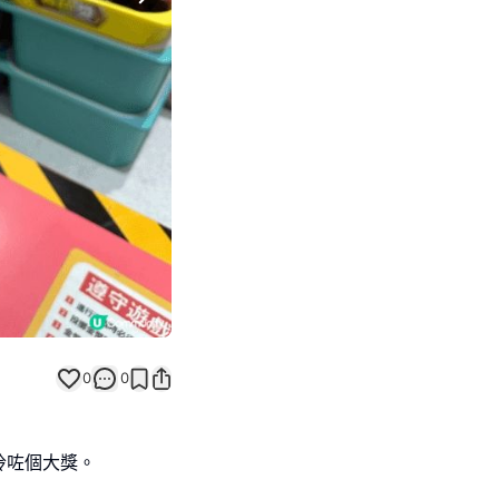
Next slide
0
0