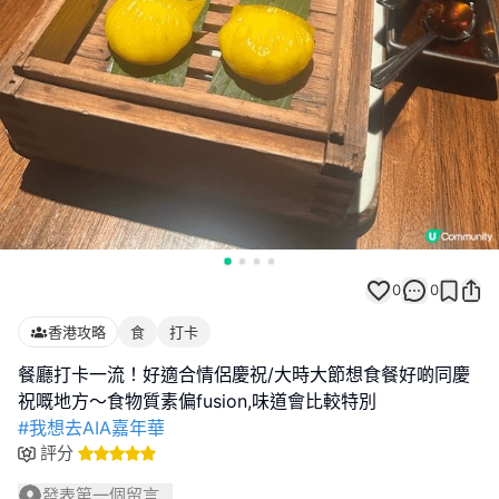
0
0
香港攻略
食
打卡
餐廳打卡一流！好適合情侶慶祝/大時大節想食餐好啲同慶
#我想去AIA嘉年華
評分
發表第一個留言...