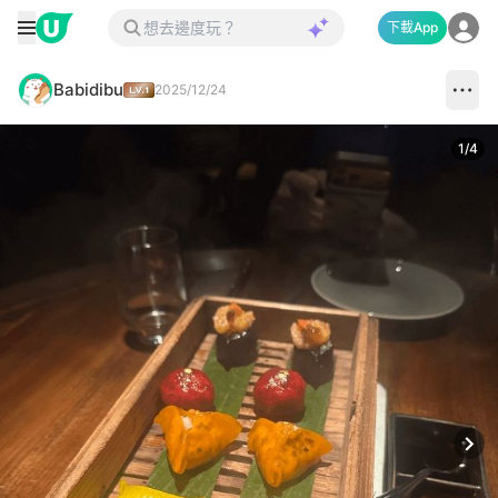
下載App
Babidibu
2025/12/24
1
/
4
Next