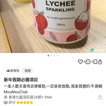
4
0
擦餐勁
放題
新年假期必選項目
一家人歡天喜地去擦餐勁,一定係食放題｡我家首選的:牛涮鍋
MouMouClub
香港九龍深旺道28號V Walk
評分