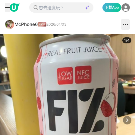
下載App
McPhone6
2026/01/03
1
/
4
Next