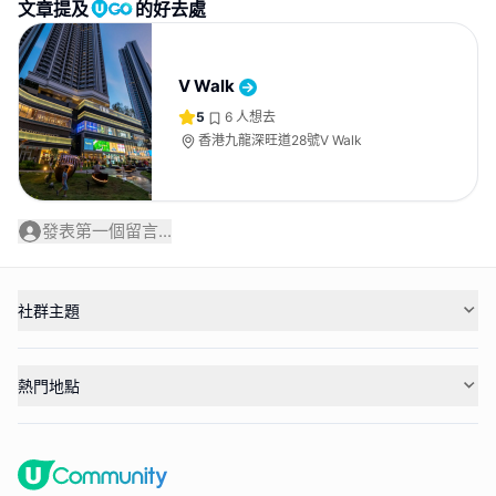
文章提及
的好去處
V Walk
5
6
人想去
香港九龍深旺道28號V Walk
發表第一個留言...
社群主題
熱門地點