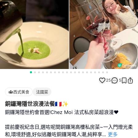
25
5
西式美食
法國菜
銅鑼灣隱世浪漫法餐🇫🇷✨
銅鑼灣隱世約會首選!Chez Moi 法式私房菜超浪漫❤️
提前慶祝紀念日,選咗呢間銅鑼灣高樓私房菜~一入門燈光柔
和,環境舒適,好似逃離咗銅鑼灣嘅人潮,純粹享
...
更多