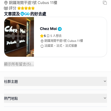
銅鑼灣開平道1號 Cubus 11樓
評分
文章提及
的好去處
Chez Moi
5
5
人想去
銅鑼灣開平道1號 Cubus 11樓
法國菜、法式、法式餐廳
顯示所有留言(
5
)...
社群主題
熱門地點