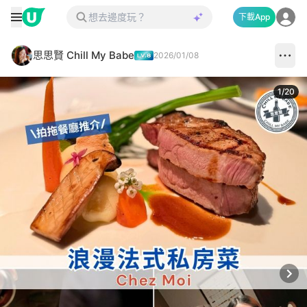
下載App
思思賢 Chill My Babe
2026/01/08
1
/
20
Next