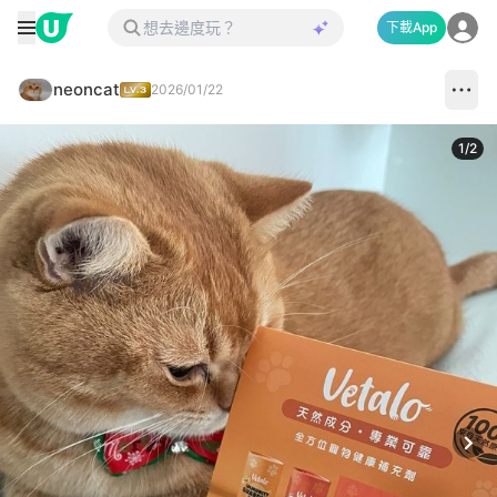
下載App
neoncat
2026/01/22
1
/
2
Next