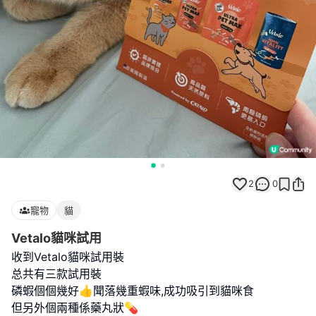
2
0
寵物
貓
Vetalo貓咪試用
收到Vetalo貓咪試用裝
总共有三款試用裝
磷蝦個個幾好👍聞落幾重蝦味,成功吸引到貓咪食
但另外個兩種係藥丸狀💊