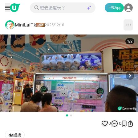
下載App
MiniLaiTk
2025/12/16
1
/
2
Next
0
0
娛樂