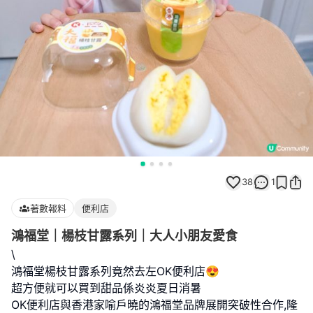
38
1
著數報料
便利店
鴻福堂｜楊枝甘露系列｜大人小朋友愛食
\
鴻福堂楊枝甘露系列竟然去左OK便利店😍
超方便就可以買到甜品係炎炎夏日消暑
OK便利店與香港家喻戶曉的鴻福堂品牌展開突破性合作,隆