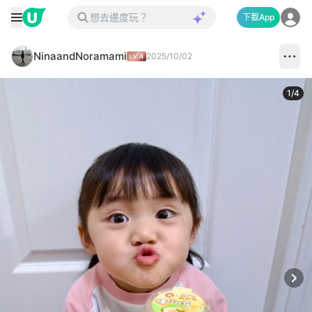
下載App
NinaandNoramami
2025/10/02
1
/
4
Next