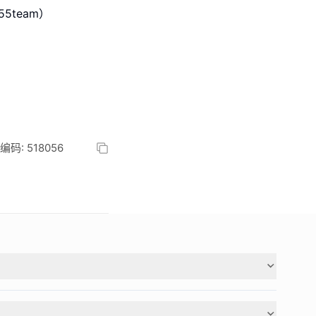
5team）
: 518056