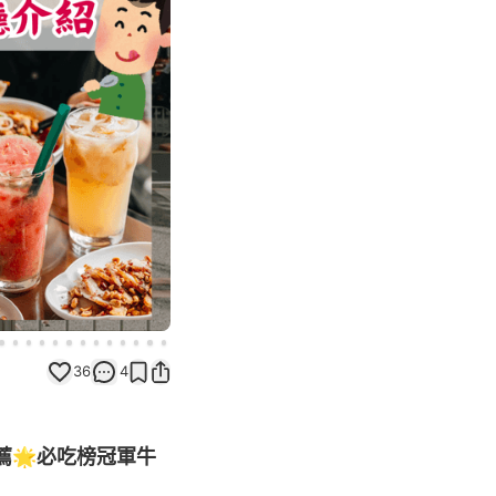
Next slide
36
4
薦🌟必吃榜冠軍牛