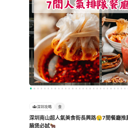
深圳攻略
食
深圳南山超人氣美食街長興路🤤7間餐廳推
腩煲必試🐂