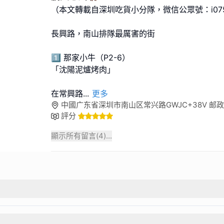
（本文轉載自深圳吃貨小分隊，微信公眾號：i075
長興路，南山排隊最厲害的街
1️⃣ 那家小牛（P2-6）
「沈陽泥爐烤肉」
在常興路
...
更多
中國广东省深圳市南山区常兴路GWJC+38V 邮政编码
評分
顯示所有留言(
4
)...