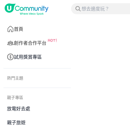
首頁
創作者合作平台
試用獎賞專區
熱門主題
親子專區
放電好去處
親子旅遊